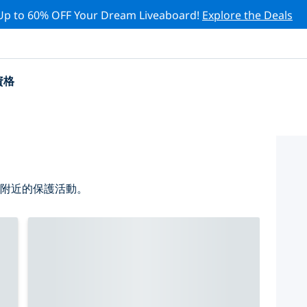
Up to 60% OFF Your Dream Liveaboard!
Explore the Deals
資格
 附近的保護活動。