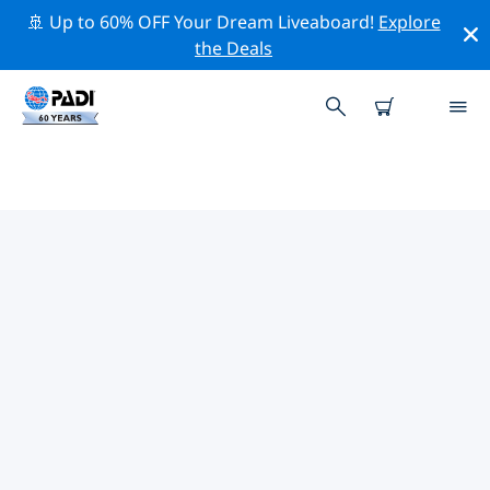
🚢 Up to 60% OFF Your Dream Liveaboard!
Explore
the Deals
TOP
NATUURBEHOUDSACTIVITEITEN
ROND DUITSLAND
Ontdek de natuurbehoudsactiviteiten rond Duitsland
met behulp van de bovenstaande filters of de
interactieve kaart.