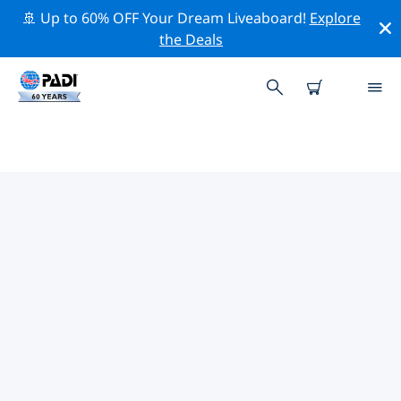
🚢 Up to 60% OFF Your Dream Liveaboard!
Explore
the Deals
TOP
NATUURBEHOUDSACTIVITEITEN
ROND DUITSLAND
Ontdek de natuurbehoudsactiviteiten rond Duitsland
met behulp van de bovenstaande filters of de
interactieve kaart.