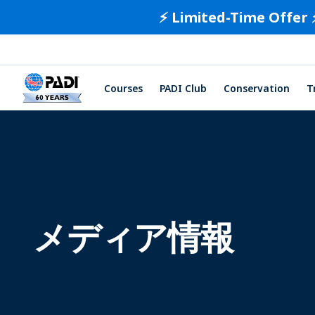
⚡️ Limited-Time Offer 
Courses
PADI Club
Conservation
T
メディア情報