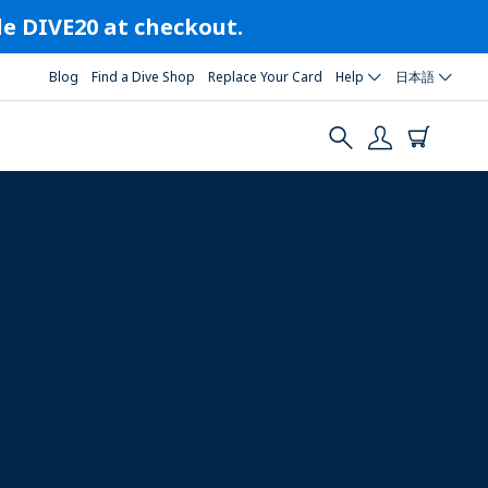
ode DIVE20 at checkout.
Blog
Find a Dive Shop
Replace Your Card
Help
日本語