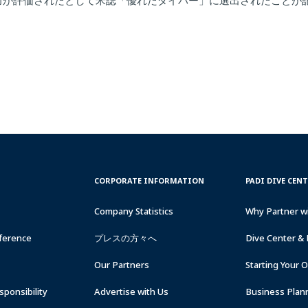
力が評価されたとして米誌「優れたダイバー」に選出されたことが
CORPORATE
PADI
CORPORATE INFORMATION
PADI DIVE CEN
INFORMATION
DIVE
CENTER
Company Statistics
Why Partner w
&
RESORTS
ference
プレスの方々へ
Dive Center & 
Our Partners
Starting Your 
ponsibility
Advertise with Us
Business Plan