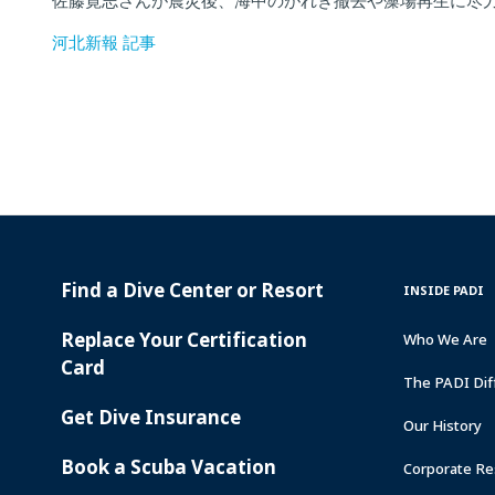
佐藤寛志さんが震災後、海中のがれき撤去や藻場再生に尽
河北新報 記事
Find a Dive Center or Resort
PADI
INSIDE
INSIDE PADI
SERVICES
PADI
Replace Your Certification
Who We Are
Card
The PADI Dif
Get Dive Insurance
Our History
Book a Scuba Vacation
Corporate Res