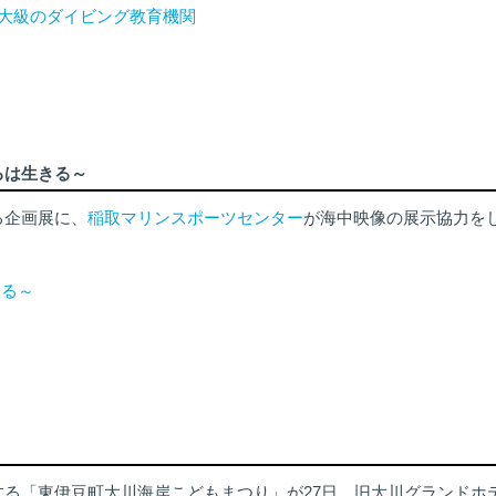
る、世界最大級のダイビング教育機関
べるは生きる～
る企画展に、
稲取マリンスポーツセンター
が海中映像の展示協力を
きる～
る「東伊豆町大川海岸こどもまつり」が27日、旧大川グランドホ