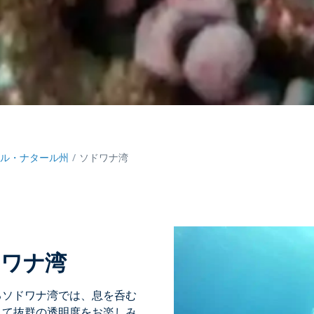
ール・ナタール州
ソドワナ湾
ドワナ湾
る
ソドワナ湾では、息を呑む
して抜群の透明度をお楽しみ