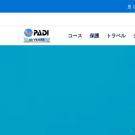
🚢 
コース
保護
トラベル