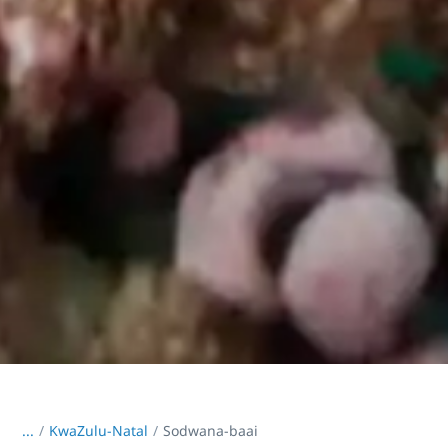
...
/
KwaZulu-Natal
Sodwana-baai