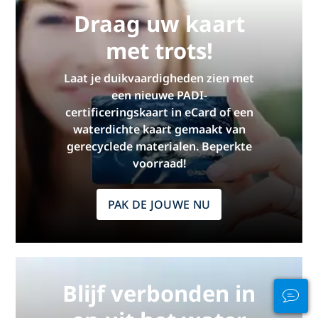
Draag uw kaart
met trots!
Laat je duikvaardigheden zien met
een nieuwe PADI-
certificeringskaart in eCard of een
waterdichte kaart gemaakt van
gerecyclede materialen. Beperkte
voorraad!
PAK DE JOUWE NU
Blijf verbonden in