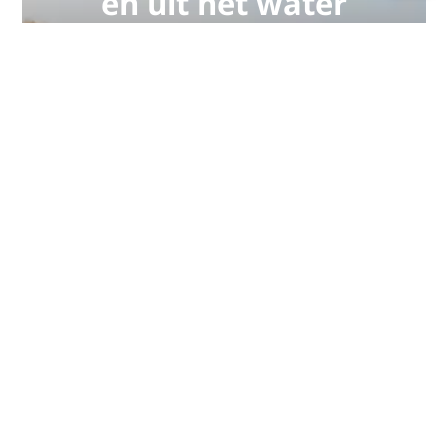
en uit het water
PADI Club™ is dé manier om
duikers te ontmoeten, je
vaardigheden op peil te houden en
je duiken naar een hoger niveau te
tillen met een GRATIS jaarlijks
tijdschriftabonnement, korting op
PADI eLearning-cursussen en meer!
WORD NU LID
Bedankt, van PADI.
Deze pagina zou niet mogelijk zijn zonder de
bijdragen van de volgende PADI-leden:
Adventure