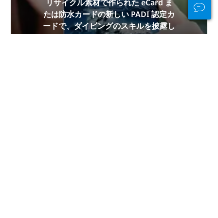
リサイクル素材で作られた eCard ま
たは防水カードの新しい PADI 認定カ
ードで、ダイビングのスキルを披露し
ましょう。数量限定です!
今すぐ入手
水中でも水中でも
接続を維持
PADI Club™ は、無料の年間雑誌購
読、割引された PADI eLearning コー
スなどを利用して、ダイバーと交流
し、スキルを磨き、ダイビングを次の
レベルに引き上げる方法です。