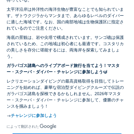
太平洋沿岸は外洋性の海洋生物が豊富なことでも知られていま
す。ザトウクジラからマンタまで、あらゆるレベルのダイバー
に適した海域です。なお、国の南部地域は生物保護区に指定さ
れているのでご注意ください。
海底の景観は、岩や尖塔で構成されています。サンゴ礁は保護
されているため、この地域は初心者にも最適です。コスタリカ
の美しさを存分に堪能するには、両海岸を探索してみましょ
う。
ガラパゴス諸島へのライブアボード旅行を当てよう！マスタ
ー・スクーバ・ダイバー・チャレンジに参加しよう🤿
レクリエーションダイビングの最高資格取得を目指してトレー
ニングを始めれば、豪華な宿泊型ダイビングクルーズで伝説の
ガラパゴス諸島を探検できるかもしれません。2026年マスタ
ー・スクーバ・ダイバー・チャレンジに参加して、優勝のチャ
ンスを掴みましょう！
→
チャレンジに参加しよう
によって翻訳された