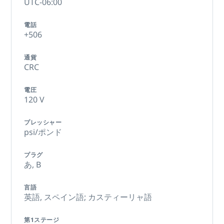
UTC-06:00
電話
+506
通貨
CRC
電圧
120 V
プレッシャー
psi/ポンド
プラグ
あ,
B
言語
英語,
スペイン語; カスティーリャ語
第1ステージ