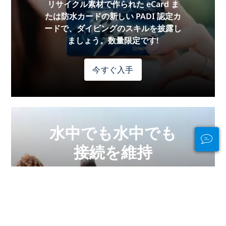
リサイクル素材で作られた eCard ま
たは防水カードの新しい PADI 認定カ
ードで、ダイビングのスキルを披露し
ましょう。数量限定です!
今すぐ入手
水中でも水中でも
接続を維持
PADI Club™ は、無料の年間雑誌購
読、割引された PADI eLearning コー
スなどを利用して、ダイバーと交流
し、スキルを磨き、ダイビングを次の
レベルに引き上げる方法です。