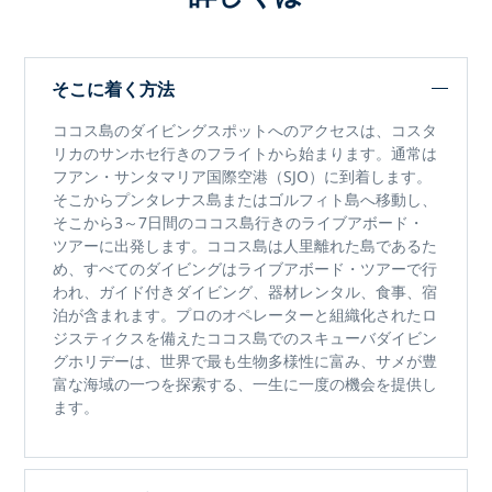
そこに着く方法
ココス島のダイビングスポット
へのアクセスは、
コスタ
リカのサンホセ行き
のフライトから始まります。通常は
フアン・サンタマリア国際空港（SJO）に到着します。
そこからプンタレナス島またはゴルフィト島へ移動し、
そこから3～7日間のココス島行きのライブアボード・
ツアーに出発します。ココス島は人里離れた島であるた
め、すべてのダイビングはライブアボード・ツアーで行
われ、ガイド付きダイビング、器材レンタル、食事、宿
泊が含まれます。プロのオペレーターと組織化されたロ
ジスティクスを備えた
ココス島でのスキューバダイビン
グホリデーは、
世界で最も生物多様性に富み、サメが豊
富な海域の一つを探索する、一生に一度の機会を提供し
ます。