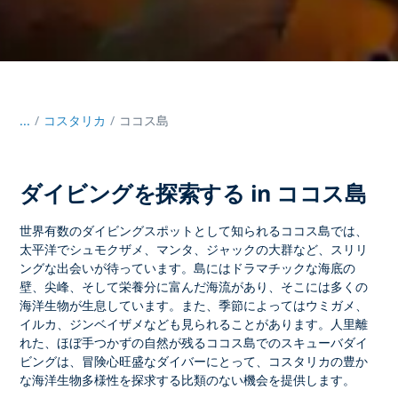
...
/
コスタリカ
ココス島
ダイビングを探索する in ココス島
世界有数のダイビングスポットとして知られる
ココス島では
、
太平洋でシュモクザメ、マンタ、ジャックの大群など、スリリ
ングな出会いが待っています。島にはドラマチックな海底の
壁、尖峰、そして栄養分に富んだ海流があり、そこには多くの
海洋生物が生息しています。また、季節によってはウミガメ、
イルカ、ジンベイザメなども見られることがあります。人里離
れた、ほぼ手つかずの自然が残る
ココス島でのスキューバダイ
ビングは
、冒険心旺盛なダイバーにとって、コスタリカの豊か
な海洋生物多様性を探求する比類のない機会を提供します。