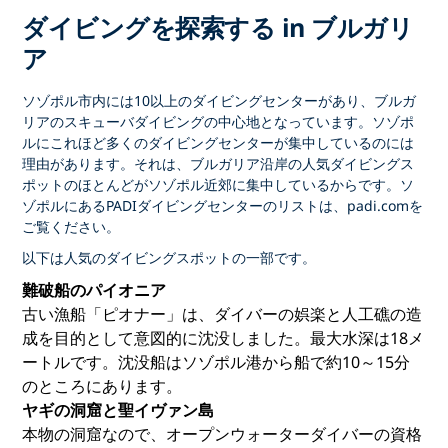
ダイビングを探索する in ブルガリ
ア
ソゾポル市内には10以上のダイビングセンターがあり、ブルガ
リアのスキューバダイビングの中心地となっています。ソゾポ
ルにこれほど多くのダイビングセンターが集中しているのには
理由があります。それは、ブルガリア沿岸の人気ダイビングス
ポットのほとんどがソゾポル近郊に集中しているからです。ソ
ゾポルにあるPADIダイビングセンターのリストは、padi.comを
ご覧ください。
以下は人気のダイビングスポットの一部です。
難破船のパイオニア
古い漁船「ピオナー」は、ダイバーの娯楽と人工礁の造
成を目的として意図的に沈没しました。最大水深は18メ
ートルです。沈没船はソゾポル港から船で約10～15分
のところにあります。
ヤギの洞窟と聖イヴァン島
本物の洞窟なので、オープンウォーターダイバーの資格