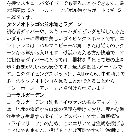
を持つスキューバダイバーでも潜ることができます。最
大深度は15メートルで、ソゾポル港からボートで約15
～20分です。
タツノオトシゴの並木道とラグーン
初心者ダイバーや、スキューバダイビングを試してみた
いダイバーに最適な美しいダイビングスポットです。エ
ントランスは、ハルマニビーチの角、または近くのラグ
ーンから岸から入ります。砂浜から入る方が快適で、特
に初心者ダイバーにとっては、器材を背負って岩の上を
歩く必要がないため安心です。最大深度は7メートルで
す。このダイビングスポットは、4月から6月中旬頃まで
多くのタツノオトシゴを見ることができることから、
「シーホース・アレー」と名付けられています。
コーラルガーデン
コーラルガーデン（別名「イヴァンのモルディブ」）
は、地元の漁師から自然の保護を受けており、豊かな海
洋生物が生息するダイビングスポットです。海底構造
（ライフリーフ）のため、このエリアでは漁網を投げる
ことはできません。投げることは可能ですが、漁網はリ