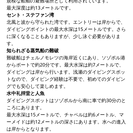
規模な船舶の避難場所として利用されています。
最大深度は約13メートルです。
セント・ステファン湾
北風と波から守られた湾です。エントリーは岸からで、
ダイビングポイントの最大水深は15メートルです。さら
に深くなることもありますが、少し泳ぐ必要がありま
す。
知られざる蒸気船の難破
難破船はチェルノモレツの海岸近くにあり、ソゾポル港
からボートで約20分です。最大水深は約7メートルで、
ダイビングは岸から行います。浅瀬のダイビングスポッ
トなので、ダイビング経験は不要で、初めてのダイビン
グでも安心して楽しめます。
水中礼拝堂と人魚
ダイビングスポットはソゾポルから南に車で約30分のと
ころにあります。
最大水深は15メートルで、チャペルは約6メートル、マ
ーメイドは約12メートルの深さにあります。水への進入
は岸からとなります。