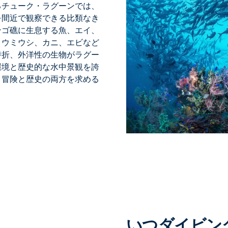
る
チューク・ラグーンでは
、
を間近で観察できる比類なき
ンゴ礁に生息する魚、エイ、
。ウミウシ、カニ、エビなど
時折、外洋性の生物がラグー
環境と歴史的な水中景観を誇
、冒険と歴史の両方を求める
いつダイビング