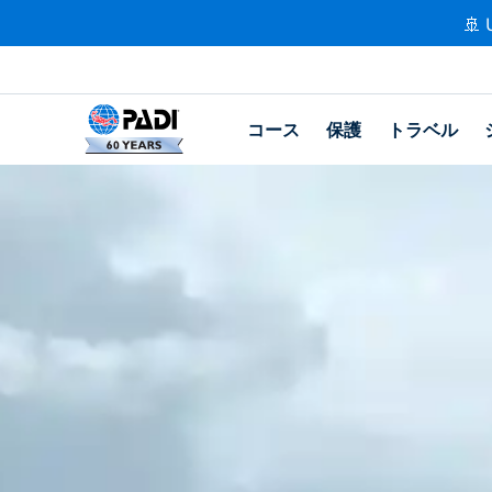
🚢 
コース
保護
トラベル