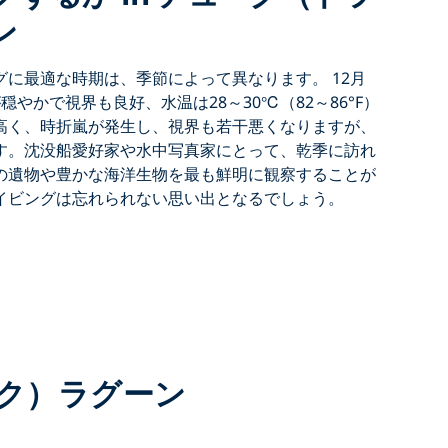
ン
グに最適な時期は、
季節によって異なります。
12月
穏やかで視界も良好、水温は28～30℃（82～86°F）
高く、時折嵐が発生し、視界も若干悪くなりますが、
す。沈没船愛好家や水中写真家にとって、乾季に訪れ
の遺物や豊かな海洋生物を最も鮮明に観察することが
イビングは
忘れられない思い出となるでしょう。
ック）ラグーン