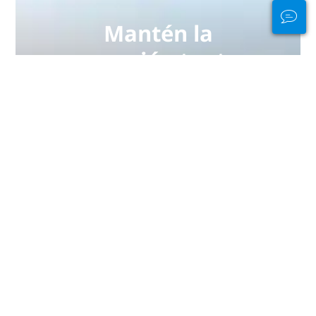
Mantén la
conexión tanto
dentro como
fuera del agua
PADI Club™ es tu manera de
quedar con buceadores, mantener
al día tus habilidades y llevar tus
dotes de buceo al siguiente nivel
con una suscripción anual
GRATUITA a la revista, cursos PADI
eLearning con descuento y ¡mucho
más!
ÚNETE YA