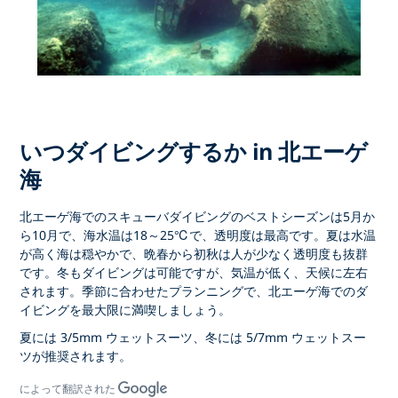
いつダイビングするか in 北エーゲ
海
北エーゲ海でのスキューバダイビング
のベストシーズンは
5月か
ら10月
で、海水温は18～25℃で、透明度は最高です。夏は水温
が高く海は穏やかで、晩春から初秋は人が少なく透明度も抜群
です。冬もダイビングは可能ですが、気温が低く、天候に左右
されます。季節に合わせたプランニングで
、北エーゲ海でのダ
イビング
を最大限に満喫しましょう。
夏には 3/5mm ウェットスーツ、冬には 5/7mm ウェットスー
ツが推奨されます。
によって翻訳された