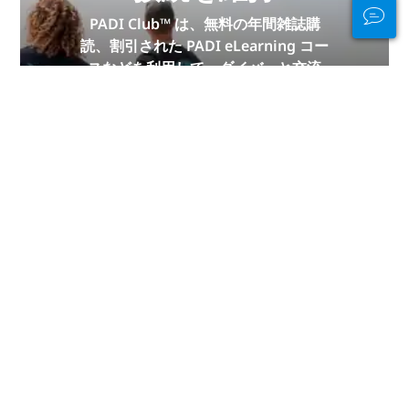
PADI Club™ は、無料の年間雑誌購
読、割引された PADI eLearning コー
スなどを利用して、ダイバーと交流
し、スキルを磨き、ダイビングを次の
レベルに引き上げる方法です。
今すぐ参加
PADIより感謝申し上げます。
このページは、以下の PADI メンバーの貢献がなければ
実現できませんでした。
Easy Divers Rhodes
.
免責事項
広告