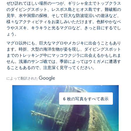
ぜひ訪れてほしい場所の一つが、ギリシャ全土でトップクラス
のダイビングスポット、レスボス島とヒオス島です。難破船の
見学、水中洞窟の探検、そして巨大な防波堤沿いの遊泳など、
様々なアクティビティをお楽しみいただけます。色鮮やかなベ
ラやスズキ、キラキラと光るマグロなど、きっと目にするでし
ょう。
マグロ以外にも、巨大なマグロやメカジキに出会うこともあり
ます。時折、大型の海洋生物が姿を現し、ダイビングスポット
までのトレッキング中にマッコウクジラに出会えるかもしれま
せん。浅瀬のサンゴ礁では、季節によってはウミガメに遭遇す
ることもあるので、注意深く見守ってください。
によって翻訳された
6 枚の写真をすべて表示