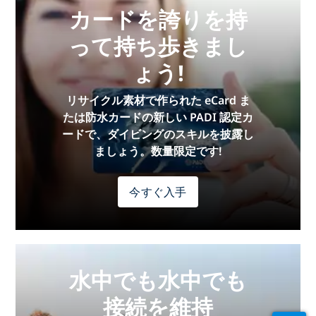
カードを誇りを持
って持ち歩きまし
ょう!
リサイクル素材で作られた eCard ま
たは防水カードの新しい PADI 認定カ
ードで、ダイビングのスキルを披露し
ましょう。数量限定です!
今すぐ入手
水中でも水中でも
接続を維持