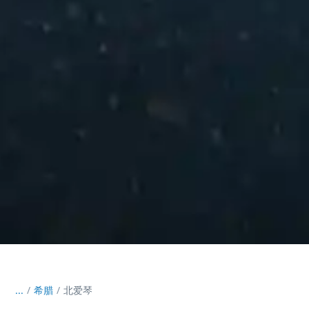
...
/
希腊
北爱琴