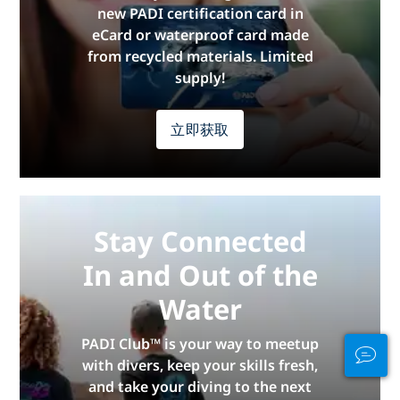
new PADI certification card in
eCard or waterproof card made
from recycled materials. Limited
supply!
立即获取
Stay Connected
In and Out of the
Water
PADI Club™ is your way to meetup
with divers, keep your skills fresh,
and take your diving to the next