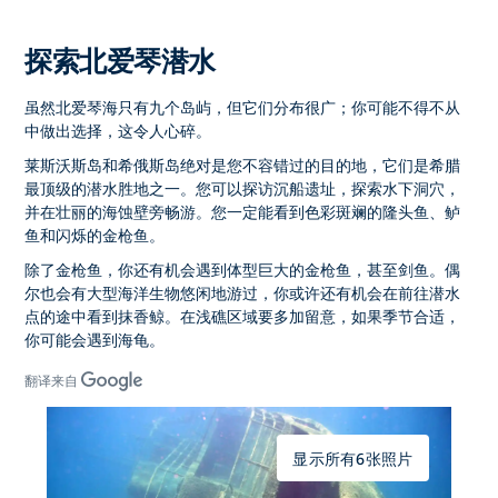
探索北爱琴潜水
虽然北爱琴海只有九个岛屿，但它们分布很广；你可能不得不从
中做出选择，这令人心碎。
莱斯沃斯岛和希俄斯岛绝对是您不容错过的目的地，它们是希腊
最顶级的潜水胜地之一。您可以探访沉船遗址，探索水下洞穴，
并在壮丽的海蚀壁旁畅游。您一定能看到色彩斑斓的隆头鱼、鲈
鱼和闪烁的金枪鱼。
除了金枪鱼，你还有机会遇到体型巨大的金枪鱼，甚至剑鱼。偶
尔也会有大型海洋生物悠闲地游过，你或许还有机会在前往潜水
点的途中看到抹香鲸。在浅礁区域要多加留意，如果季节合适，
你可能会遇到海龟。
翻译来自
显示所有6张照片