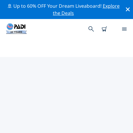
🚢 Up to 60% OFF Your Dream Liveaboard!
Explore
the Deals
オーストラリア周辺の人気ダイビ
ングスポット
There are currently 157 dive sites listed around オース
トラリア, of which 109 は Reef ダイブです, 61 は Ocean
ダイブです そして 40 は Wall ダイブです.
上記のフィルターまたはインタラクティブ マップを使用
して、 オーストラリア 周辺のダイビング サイトを探索し
てください。また、各ダイビング サイトの詳細ページを
確認し、サイトをご存知の場合は投票してください。