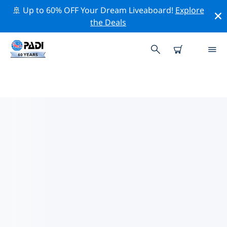
🚢 Up to 60% OFF Your Dream Liveaboard!
Explore
the Deals
澳大利亞附近的熱門潛水地點
目前在 澳大利亞附近列出了 157 個潛水地點，其中 109 是
礁 次潛水, 61 是 海洋 次潛水 和 40 是 峭壁 次潛水.
借助上面的篩選器或交互式地圖，探索 澳大利亞 點附近的
潛水點。如果您知道該站點，還可以查看每個潛水地點的詳
細信息頁面並投票。