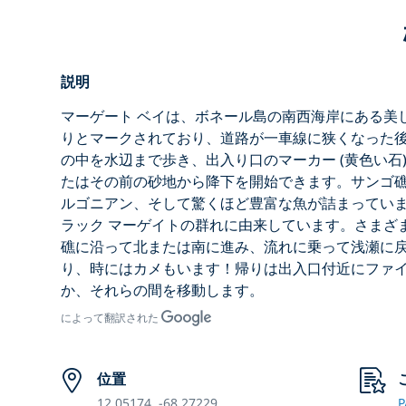
説明
マーゲート ベイは、ボネール島の南西海岸にある美
りとマークされており、道路が一車線に狭くなった後
の中を水辺まで歩き、出入り口のマーカー (黄色い石
たはその前の砂地から降下を開始できます。サンゴ
ルゴニアン、そして驚くほど豊富な魚が詰まっていま
ラック マーゲイトの群れに由来しています。さまざ
礁に沿って北または南に進み、流れに乗って浅瀬に
り、時にはカメもいます！帰りは出入口付近にファ
か、それらの間を移動します。
によって翻訳された
位置
12.05174, -68.27229
P