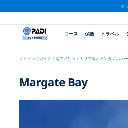
🚢 
コース
保護
トラベル
ダイビングガイド
南アメリカ
カリブ海オランダ
ボネ
Margate Bay