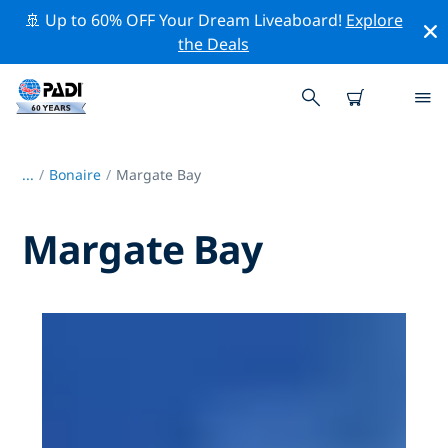
🚢 Up to 60% OFF Your Dream Liveaboard!
Explore
the Deals
...
/
Bonaire
Margate Bay
Margate Bay