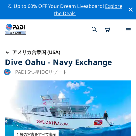
🚢 Up to 60% OFF Your Dream Liveaboard!
Explore
the Deals
アメリカ合衆国 (USA)
Dive Oahu - Navy Exchange
PADI 5つ星IDCリゾート
1 枚の写真をすべて表示