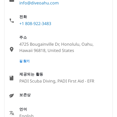
info@diveoahu.com
전화
+1 808-922-3483
주소
4725 Bougainville Dr, Honolulu, Oahu,
Hawaii 96818, United States
None
길 찾기
제공되는 활동
PADI Scuba Diving, PADI First Aid - EFR
보존상
언어
English