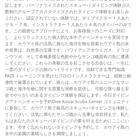
証します。パーソナライズされたスキューバ ダイビング体験少人
数制のグループでカスタマイズされたダイビング体験をお楽しみ
ください。認定されていない体験では、ダイブマスター 1 人あた
り 6 ～ 7 名、インストラクター 1 人あたり 4 名のダイバーのみで
す。この親密なアプローチにより、お客様個々のニーズに対応
し、よりリラックスした個人的な水中アドベンチャーを実現でき
ます。カウアイ島の活気に満ちた海洋生物を探索カウアイ島の水
中世界は、自然美の宝庫です。ハワイアンアオウミガメ、ドラゴ
ンウツボ、そして多種多様な色鮮やかなサンゴ礁固有の魚に遭遇
してください。これらの畏敬の念を起こさせる出会いは、一生に
一度のダイビングの旅のハイライトです。信頼できる専門知識
PADI トレーニングを受けたプロのインストラクターは、経験と献
身性で厳選されています。彼らは、カウアイ島のユニークなサン
ゴ礁と海洋生物に関する貴重な洞察を提供し、可能な限り最も安
全でやりがいのあるダイビング体験を保証します。今日ダイビン
グアドベンチャーを予約Dive Kauai Scuba Center コミュニティ
に参加して、カウアイ島で最高のスキューバダイビングを体験し
てください。活気に満ちたサンゴ礁から見事な溶岩洞まで、私た
ちはあなたのスキューバダイビングの夢を叶えるためにここにい
ます。今すぐ忘れられないダイビングを予約して、カウアイ島の
水中の楽園の素晴らしさを満喫しましょう。