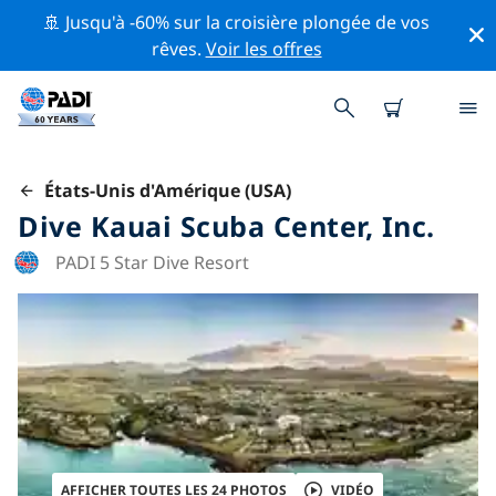
🚢 Jusqu'à -60% sur la croisière plongée de vos
rêves.
Voir les offres
États-Unis d'Amérique (USA)
Dive Kauai Scuba Center, Inc.
PADI 5 Star Dive Resort
AFFICHER TOUTES LES 24 PHOTOS
VIDÉO