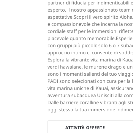
partner di fiducia per indimenticabil
esperto, il nostro appassionato team d
aspettative.Scopri il vero spirito Alo
e compassionevole che incarna la nost
cordiale staff per le immersioni rifle
piacevole quanto memorabile.Esperien
con gruppi più piccoli: solo 6 o 7 sub
approccio intimo ci consente di soddis
Esplora la vibrante vita marina di Kau
verdi hawaiane, le murene drago e una
sono i momenti salienti del tuo viaggio 
PADI sono selezionati con cura per la 
vita marina uniche di Kauai, assicurand
avventura subacquea Unisciti alla comu
Dalle barriere coralline vibranti agli 
oggi stesso la tua immersione indimen
ATTIVITÀ OFFERTE