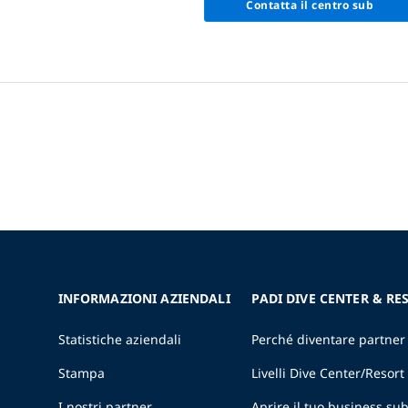
Contatta il centro sub
INFORMAZIONI AZIENDALI
PADI DIVE CENTER & RE
Statistiche aziendali
Perché diventare partner
Stampa
Livelli Dive Center/Resort
I nostri partner
Aprire il tuo business s