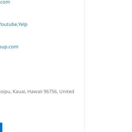
i.com
Youtube
Yelp
roup.com
oipu, Kauai, Hawaii 96756, United