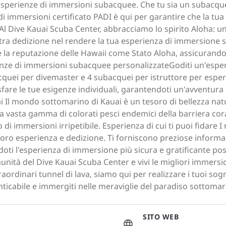
i esperienze di immersioni subacquee. Che tu sia un subacqu
i immersioni certificato PADI è qui per garantire che la tu
haAl Dive Kauai Scuba Center, abbracciamo lo spirito Aloha: 
ra dedizione nel rendere la tua esperienza di immersione s
tte la reputazione delle Hawaii come Stato Aloha, assicurando
ze di immersioni subacquee personalizzateGoditi un'esper
acquei per divemaster e 4 subacquei per istruttore per espe
fare le tue esigenze individuali, garantendoti un'avventura
ai Il mondo sottomarino di Kauai è un tesoro di bellezza nat
 vasta gamma di colorati pesci endemici della barriera cora
di immersioni irripetibile. Esperienza di cui ti puoi fidare I 
loro esperienza e dedizione. Ti forniscono preziose informazi
oti l'esperienza di immersione più sicura e gratificante pos
nità del Dive Kauai Scuba Center e vivi le migliori immersi
straordinari tunnel di lava, siamo qui per realizzare i tuoi 
ticabile e immergiti nelle meraviglie del paradiso sottomari
SITO WEB