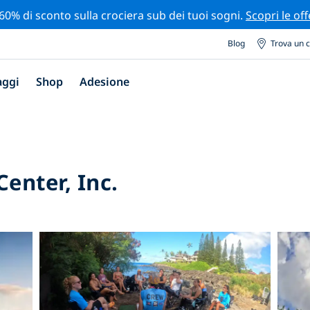
 60% di sconto sulla crociera sub dei tuoi sogni.
Scopri le off
Blog
Trova un 
aggi
Shop
Adesione
enter, Inc.