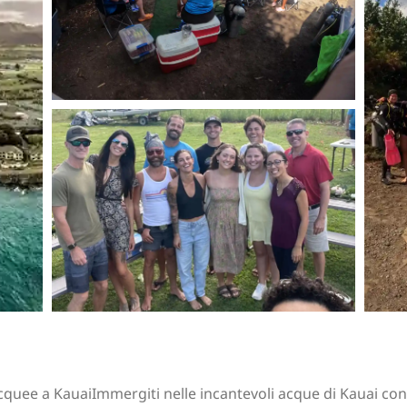
quee a KauaiImmergiti nelle incantevoli acque di Kauai con 