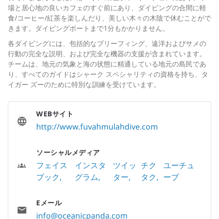
場と居心地の良いカフェのすぐ前にあり、ダイビングの合間に軽
食/コーヒー/紅茶を楽しんだり、美しい木々の木陰で休むことがで
きます。ダイビングボートまで1分もかかりません。
各ダイビングには、包括的なブリーフィング、遠洋およびサメの
行動の完全な説明、および完全な機器の支援が含まれています。
チームは、地元の気象と海の状態に精通している地元の島民であ
り、すべてのガイドはシャーク スペシャリティの資格を持ち、タ
イガー ズーのために特別な訓練を受けています。
WEBサイト
http://www.fuvahmulahdive.com
ソーシャルメディア
フェイス
インスタ
ツイッ
チク
ユーチュ
ブック
グラム
ター
タク
ーブ
Eメール
info@oceanicpanda.com