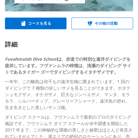
コースを見る
その他の活動
詳細
Fuvahmulah Dive School
は、赤道での特別な遠洋ダイビングを
提供しています。フヴァンムラの特徴は、浅瀬のダイビング サイ
トであるタイガー ズーでダイビングするイタチザメです。
一年中、この離島は何千もの遠洋生物に囲まれています。1 回の
ダイビングで 7 種類の珍しいサメを見ることができます。ホタテ
シュモクザメ、オナガザメ、巨大なジンベエザメ、マンタ、モラ
モラ、シルバーチップ、グレーリーフシャーク、遠洋魚の群れ、
生き生きとした美しいサンゴ礁。
ダイビング スクールは、フヴァンムラで最初のプロのダイビング
施設です。フヴァンムラ ダイブ スクールが水中調査を開始した
2017 年まで、この神秘的な環礁の美しさと秘密はほとんど発見さ
れていませんでした。港エリアの絶好のロケーションにあり、市