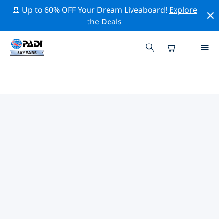
🚢 Up to 60% OFF Your Dream Liveaboard!
Explore
the Deals
PADIダイブショップ IN モルディ
ブ
上記のフィルターまたはインタラクティブ マップを使用
して、ニーズに合った PADI ダイビング ショップ in モル
ディブ を見つけてください。当社のすべてのダイビング
センター in モルディブ では、優れたトレーニング、楽し
いアクティビティを多数提供しており、PADI の厳格な品
質基準に準拠しています。