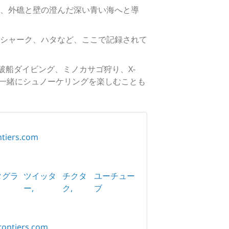
、外礁と壁の澄んだ深い青い海へと導
シャーク、ハタなど、ここで記録されて
難破船ダイビング、ミノカサゴ狩り、X-
と一緒にシュノーケリングを楽しむことも
ntiers.com
タグラ
ツイッタ
チクタ
ユーチュー
ー
ク
ブ
rontiers.com