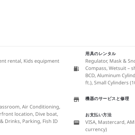
用具のレンタル
ment rental, Kids equipment
Regulator, Mask & Sn
Compass, Wetsuit – sh
BCD, Aluminum Cylinde
ft.), Small Cylinders (10
機器のサービスと修理
lassroom, Air Conditioning,
rfront location, Dive boat,
お支払い方法
 Drinks, Parking, Fish ID
VISA, Mastercard, AME
currency)