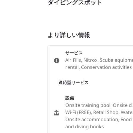
ダイビングスポット
より詳しい情報
サービス
Air Fills, Nitrox, Scuba equip
rental, Conservation activities
適応型サービス
設備
Onsite training pool, Onsite c
Wi-Fi (FREE), Retail Shop, Wate
Onsite accommodation, Food &
and diving books