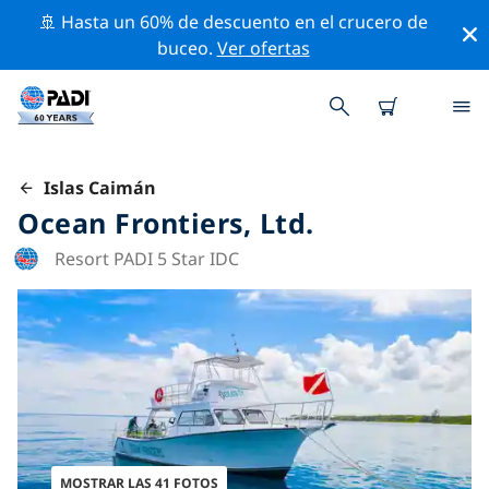
🚢 Hasta un 60% de descuento en el crucero de
buceo.
Ver ofertas
Islas Caimán
Ocean Frontiers, Ltd.
Resort PADI 5 Star IDC
MOSTRAR LAS 41 FOTOS