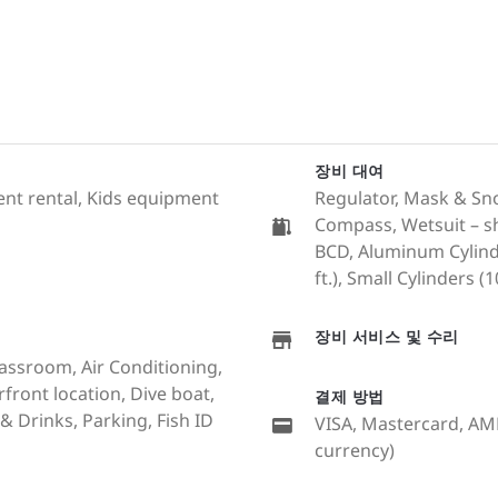
장비 대여
ment rental, Kids equipment
Regulator, Mask & Sn
Compass, Wetsuit – sh
BCD, Aluminum Cylinde
ft.), Small Cylinders (10
장비 서비스 및 수리
lassroom, Air Conditioning,
rfront location, Dive boat,
결제 방법
 Drinks, Parking, Fish ID
VISA, Mastercard, AME
currency)