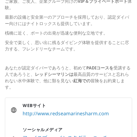
ご家族、ご友人、企業グループ向けの
VIP＆プライベートボート
体
験。
最新の設備と安全第一のアプローチを採用しており、認定ダイバ
ー向けにはナイトロックスも提供しています。
桟橋に近く、ボートの出発が迅速な便利な立地です。
安全で楽しく、思い出に残るダイビング体験を提供することに尽
力する、フレンドリーなチームです。
あなたが認定ダイバーであろうと、初めて
PADIコースを
受講する
人であろうと、
レッドシーマリンは
最高品質のサービスと忘れら
れない水中体験で、他に類を見ない
紅海での
冒険をお約束しま
す。
WEBサイト
http://www.redseamarinesharm.com
ソーシャルメディア