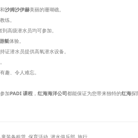
和
沙姆沙伊赫
美丽的珊瑚礁。
教练。
学者到高级潜水员均可参加。
人游艇
体验。
持证潜水员提供高氧潜水设备。
。
有趣、令人难忘。
参加
PADI 课程
，
红海海洋公司
都能保证为您带来独特的
红海
探
儿童装备租赁, 保育活动, 潜水俱乐部, 旅行