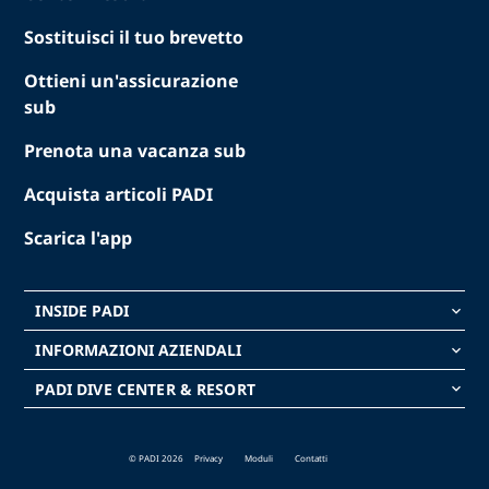
Sostituisci il tuo brevetto
Ottieni un'assicurazione
sub
Prenota una vacanza sub
Acquista articoli PADI
Scarica l'app
INSIDE PADI
keyboard_arrow_down
INFORMAZIONI AZIENDALI
keyboard_arrow_down
PADI DIVE CENTER & RESORT
keyboard_arrow_down
© PADI 2026
Privacy
Moduli
Contatti