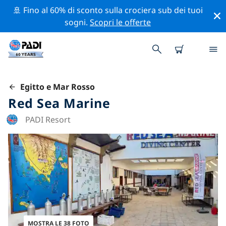
🚢 Fino al 60% di sconto sulla crociera sub dei tuoi
sogni.
Scopri le offerte
Egitto e Mar Rosso
Red Sea Marine
PADI Resort
MOSTRA LE 38 FOTO