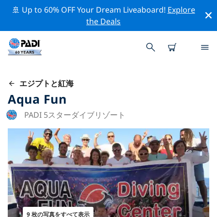
🚢 Up to 60% OFF Your Dream Liveaboard!
Explore
the Deals
エジプトと紅海
Aqua Fun
PADI 5スターダイブリゾート
9 枚の写真をすべて表示