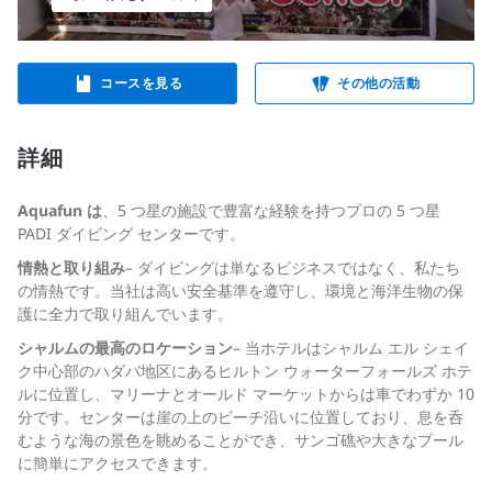
コースを見る
その他の活動
詳細
Aquafun は
、5 つ星の施設で豊富な経験を持つプロの 5 つ星
PADI ダイビング センターです。
情熱と取り組み
– ダイビングは単なるビジネスではなく、私たち
の情熱です。当社は高い安全基準を遵守し、環境と海洋生物の保
護に全力で取り組んでいます。
シャルムの最高のロケーション
– 当ホテルはシャルム エル シェイ
ク中心部のハダバ地区にあるヒルトン ウォーターフォールズ ホテ
ルに位置し、マリーナとオールド マーケットからは車でわずか 10
分です。センターは崖の上のビーチ沿いに位置しており、息を呑
むような海の景色を眺めることができ、サンゴ礁や大きなプール
に簡単にアクセスできます。