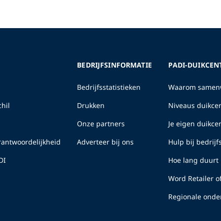
BEDRIJFSINFORMATIE
PADI-DUIKCEN
Bedrijfsstatistieken
Waarom samenw
hil
Drukken
Niveaus duikcen
Onze partners
Je eigen duikc
erantwoordelijkheid
Adverteer bij ons
Hulp bij bedrij
DI
Hoe lang duurt 
Word Retailer o
Regionale onde