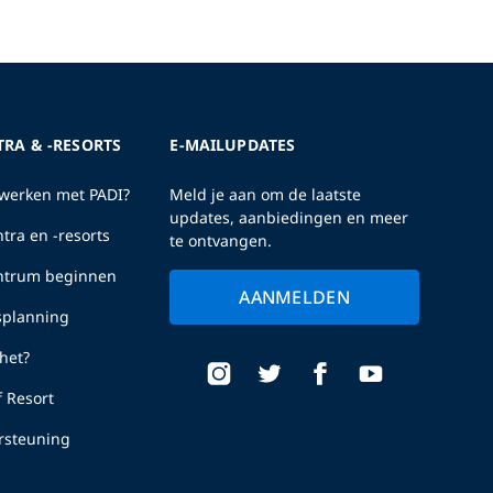
TRA & -RESORTS
E-MAILUPDATES
erken met PADI?
Meld je aan om de laatste
updates, aanbiedingen en meer
tra en -resorts
te ontvangen.
entrum beginnen
AANMELDEN
fsplanning
het?
f Resort
rsteuning