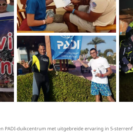
en PADI-duikcentrum met uitgebreide ervaring in 5-sterrenfa