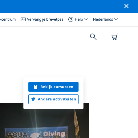
ikcentrum
Vervang je brevetpas
Help
Nederlands
Bekijk cursussen
Andere activiteiten