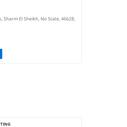
s, Sharm El Sheikh, No State, 46628,
STING