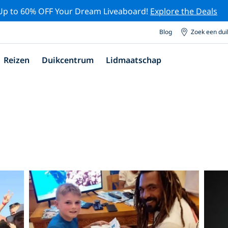
Up to 60% OFF Your Dream Liveaboard!
Explore the Deals
Blog
Zoek een du
Reizen
Duikcentrum
Lidmaatschap