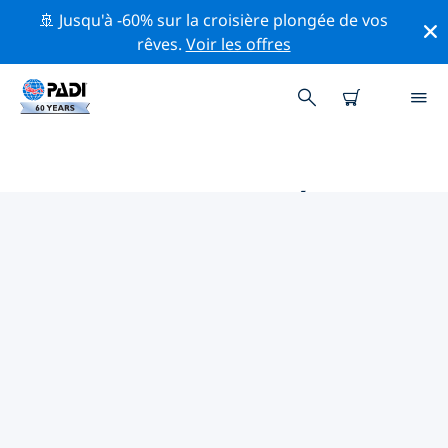
🚢 Jusqu'à -60% sur la croisière plongée de vos
rêves.
Voir les offres
PRINCIPALES ACTIVITÉS DE
CONSERVATION AUTOUR DE
ÉTATS-UNIS D'AMÉRIQUE (USA)
Explorez les activités de conservation autour de États-
Unis d'Amérique (USA) à l'aide des filtres ci-dessus ou
de la carte interactive.