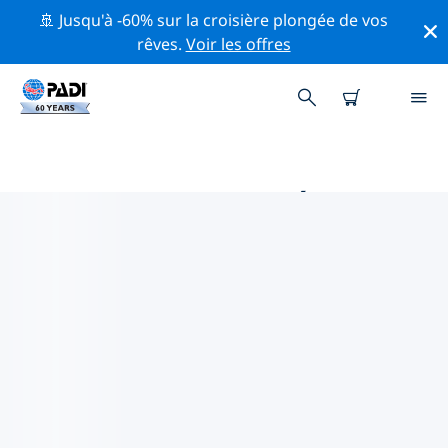
🚢 Jusqu'à -60% sur la croisière plongée de vos
rêves.
Voir les offres
PRINCIPALES ACTIVITÉS DE
CONSERVATION AUTOUR DE
CARAÏBES
Explorez les activités de conservation autour de
Caraïbes à l'aide des filtres ci-dessus ou de la carte
interactive.