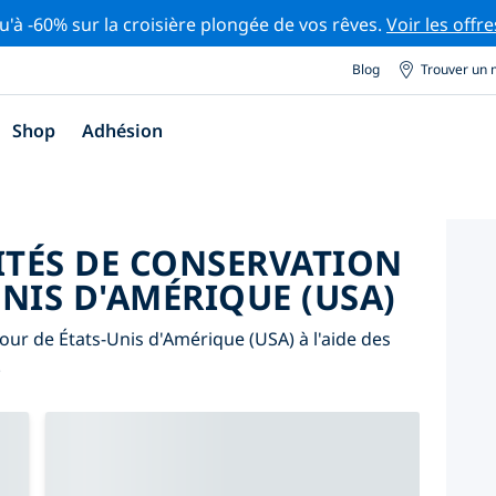
u'à -60% sur la croisière plongée de vos rêves.
Voir les offre
Blog
Trouver un 
Shop
Adhésion
ITÉS DE CONSERVATION
NIS D'AMÉRIQUE (USA)
tour de États-Unis d'Amérique (USA) à l'aide des
.