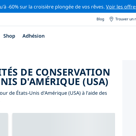
u'à -60% sur la croisière plongée de vos rêves.
Voir les offre
Blog
Trouver un 
Shop
Adhésion
ITÉS DE CONSERVATION
NIS D'AMÉRIQUE (USA)
tour de États-Unis d'Amérique (USA) à l'aide des
.