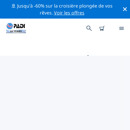
🚢 Jusqu'à -60% sur la croisière plongée de vos
rêves.
Voir les offres
PRINCIPALES ACTIVITÉS DE
CONSERVATION AUTOUR DE
AFRIQUE
Explorez les activités de conservation autour de
Afrique à l'aide des filtres ci-dessus ou de la carte
interactive.