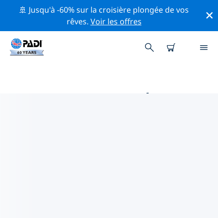
🚢 Jusqu'à -60% sur la croisière plongée de vos
rêves.
Voir les offres
PRINCIPALES ACTIVITÉS DE
CONSERVATION AUTOUR DE
ÉTATS-UNIS D'AMÉRIQUE (USA)
Explorez les activités de conservation autour de États-
Unis d'Amérique (USA) à l'aide des filtres ci-dessus ou
de la carte interactive.