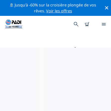
🚢 Jusqu'à -60% sur la croisière plongée de vos
rêves.
Voir les offres
PRINCIPALES ACTIVITÉS DE
CONSERVATION AUTOUR DE
AFRIQUE
Explorez les activités de conservation autour de
Afrique à l'aide des filtres ci-dessus ou de la carte
interactive.