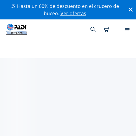
🚢 Hasta un 60% de descuento en el crucero de
buceo.
Ver ofertas
LAS MEJORES ACTIVIDADES DE
CONSERVACIÓN CERCA DE
ESTADOS UNIDOS DE AMÉRICA
(EE. UU.)
Descubre las actividades de conservación cerca de
Estados Unidos de América (EE. UU.) con la ayuda de
los filtros de arriba o con el mapa interactivo.