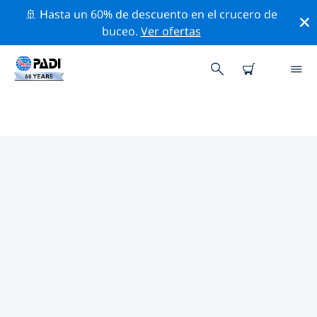
🚢 Hasta un 60% de descuento en el crucero de
buceo.
Ver ofertas
LAS MEJORES ACTIVIDADES DE
CONSERVACIÓN CERCA DE
ÁFRICA
Descubre las actividades de conservación cerca de
África con la ayuda de los filtros de arriba o con el
mapa interactivo.