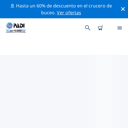
🚢 Hasta un 60% de descuento en el crucero de
buceo.
Ver ofertas
LAS MEJORES ACTIVIDADES DE
CONSERVACIÓN CERCA DE
ESTADOS UNIDOS DE AMÉRICA
(EE. UU.)
Descubre las actividades de conservación cerca de
Estados Unidos de América (EE. UU.) con la ayuda de
los filtros de arriba o con el mapa interactivo.