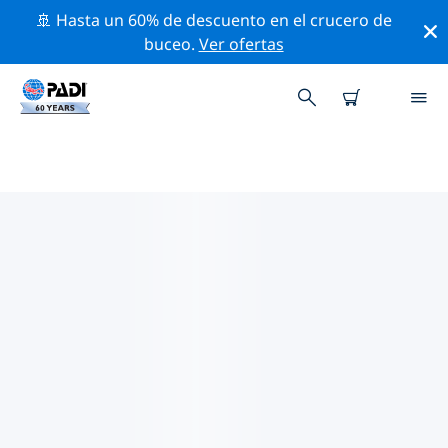
🚢 Hasta un 60% de descuento en el crucero de
buceo.
Ver ofertas
LAS MEJORES ACTIVIDADES DE
CONSERVACIÓN CERCA DE
VIRGINIA
Descubre las actividades de conservación cerca de
Virginia con la ayuda de los filtros de arriba o con el
mapa interactivo.