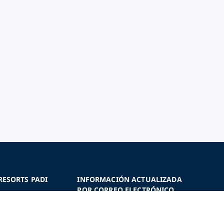
RESORTS PADI
INFORMACIÓN ACTUALIZADA
POR CORREO ELECTRÓNICO
DI?
Inscríbete para recibir las
uceo y resorts
últimas actualizaciones, ofertas y