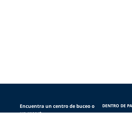
Encuentra un centro de buceo o
DENTRO DE PA
un resort
Quiénes somo
Sustituye tu tarjeta de
La diferencia 