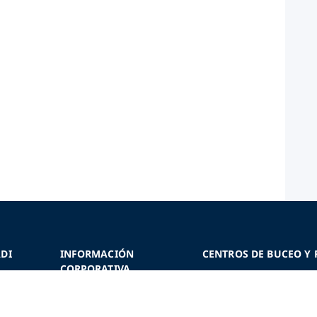
DI
INFORMACIÓN
CENTROS DE BUCEO Y 
CORPORATIVA
s
¿Por qué asociarse a PA
Estadísticas de la empresa
PADI
Niveles de centros de b