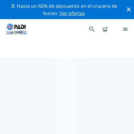
🚢 Hasta un 60% de descuento en el crucero de
buceo.
Ver ofertas
LAS MEJORES ACTIVIDADES DE
CONSERVACIÓN CERCA DE
ESTADOS UNIDOS DE AMÉRICA
(EE. UU.)
Descubre las actividades de conservación cerca de
Estados Unidos de América (EE. UU.) con la ayuda de
los filtros de arriba o con el mapa interactivo.