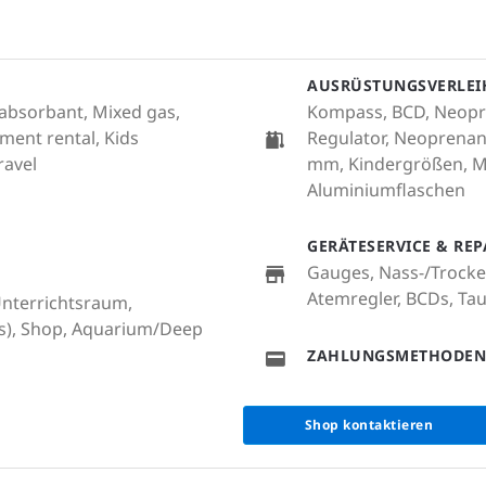
AUSRÜSTUNGSVERLEI
2 absorbant, Mixed gas,
Kompass, BCD, Neopr
ment rental, Kids
Regulator, Neoprena
ravel
mm, Kindergrößen, M
Aluminiumflaschen
GERÄTESERVICE & RE
Gauges, Nass-/Trocke
Atemregler, BCDs, T
 Unterrichtsraum,
s), Shop, Aquarium/Deep
ZAHLUNGSMETHODEN
Shop kontaktieren