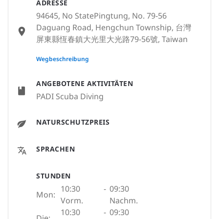
ADRESSE
94645, No StatePingtung, No. 79-56
Daguang Road, Hengchun Township, 台灣
屏東縣恆春鎮大光里大光路79-56號, Taiwan
None
Wegbeschreibung
ANGEBOTENE AKTIVITÄTEN
PADI Scuba Diving
NATURSCHUTZPREIS
SPRACHEN
STUNDEN
10:30
-
09:30
Mon:
Vorm.
Nachm.
10:30
-
09:30
Die: