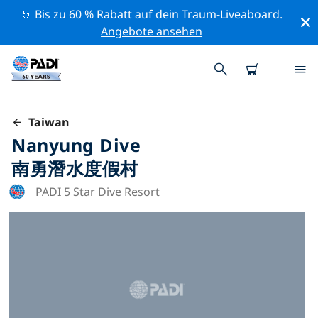
🚢 Bis zu 60 % Rabatt auf dein Traum-Liveaboard.
Angebote ansehen
Taiwan
Nanyung Dive
南勇潛水度假村
PADI 5 Star Dive Resort