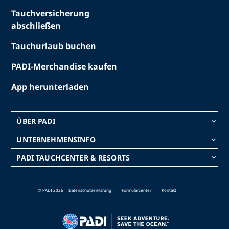
Tauchversicherung
abschließen
Tauchurlaub buchen
PADI-Merchandise kaufen
App herunterladen
ÜBER PADI
keyboard_arrow_down
UNTERNEHMENSINFO
keyboard_arrow_down
PADI TAUCHCENTER & RESORTS
keyboard_arrow_down
© PADI 2026
Datenschutzerklärung
Formularcenter
Kontakt