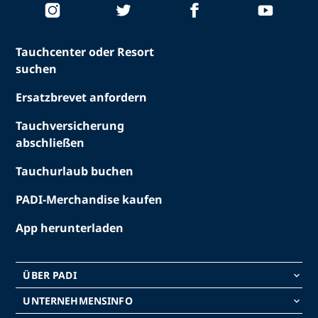
Tauchcenter oder Resort
suchen
Ersatzbrevet anfordern
Tauchversicherung
abschließen
Tauchurlaub buchen
PADI-Merchandise kaufen
App herunterladen
ÜBER PADI
keyboard_arrow_down
UNTERNEHMENSINFO
keyboard_arrow_down