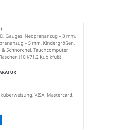
H
D, Gauges, Neoprenanzug – 3 mm,
oprenanzug – 5 mm, Kindergrößen,
 & Schnorchel, Tauchcomputer,
Flaschen (10 l/71,2 Kubikfuß)
PARATUR
nküberweisung, VISA, Mastercard,