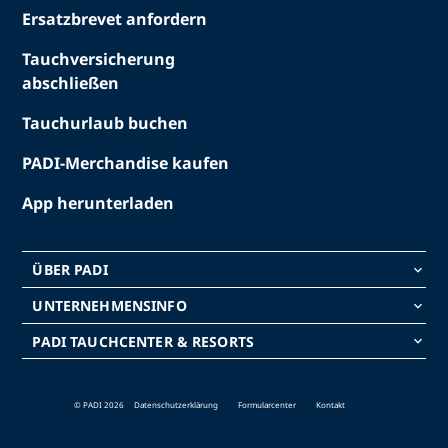
Ersatzbrevet anfordern
Tauchversicherung
abschließen
Tauchurlaub buchen
PADI-Merchandise kaufen
App herunterladen
ÜBER PADI
keyboard_arrow_down
UNTERNEHMENSINFO
keyboard_arrow_down
PADI TAUCHCENTER & RESORTS
keyboard_arrow_down
© PADI 2026
Datenschutzerklärung
Formularcenter
Kontakt